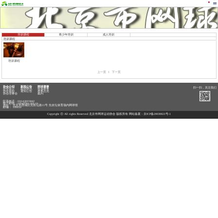
培训课程
青少年培训
成人培训
培训课程
培训课程
上一页
1
下一页
协会介绍
新闻公告
网球赛事
扫一扫，关注我们
协会简介
新闻快讯
各项赛事
协会章程
通知公告
赛事总览
协会理事会
裁判
联系电话：010-63015842
电子邮箱：info@bta.org.cn
地址： 北京市西城区先农坛路11号 先农坛体育场内网球馆
邮编： 100050
Copyright ⓒ All rights Reserved 北京市网球运动协会 版权所有 网站备案：
京ICP备20030021号-1